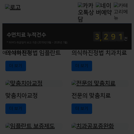
서울우리치과, 마포수면치과
수면치료 누적건수
3
2
9
1
건
* NIMS 취급일자 보고 기준 (2019년 9월 ~ 2026년 1월)
의식하진정법 임플란트
의식하진정법 치과치료
애오개역치과
의
식
하
진
정
법
더 보기
더 보기
수
면
임
플
란
트
맞춤치아교정
전문의 맞춤치료
더 보기
더 보기