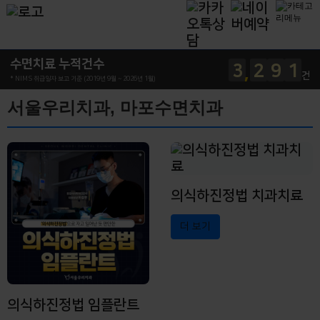
수면치료 누적건수
3
2
9
1
건
* NIMS 취급일자 보고 기준 (2019년 9월 ~ 2026년 1월)
서울우리치과, 마포수면치과
의식하진정법 치과치료
더 보기
의식하진정법 임플란트